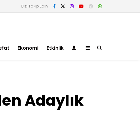
Bizi Takip Edin
efat
Ekonomi
Etkinlik
den Adaylık