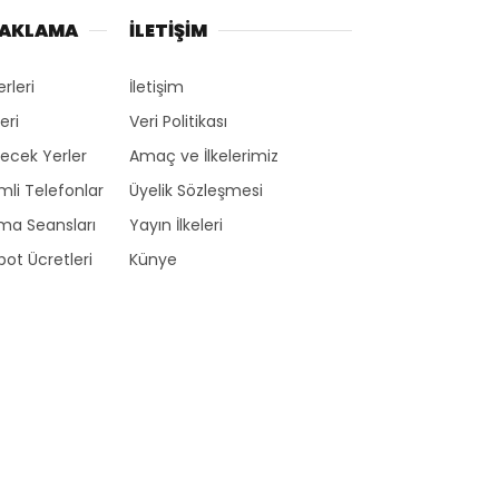
NAKLAMA
İLETİŞİM
erleri
İletişim
eri
Veri Politikası
ecek Yerler
Amaç ve İlkelerimiz
li Telefonlar
Üyelik Sözleşmesi
ma Seansları
Yayın İlkeleri
ot Ücretleri
Künye