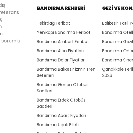
dış
BANDIRMA REHBERİ
GEZİ VE KO
referans
ş
Tekirdağ Feribot
Balıkesir Tatil Y
n
Yenikapı Bandırma Feribot
Bandırma Otell
en
 sorumlu
Bandırma Ambarlı Feribot
Bandırma Gezil
Bandırma Altın Fiyatları
Bandırma Önem
Bandırma Dolar Fiyatları
Bandırma Sine
Bandırma Balıkesir İzmir Tren
Çanakkale Ferib
Seferleri
2026
Bandırma Gönen Otobüs
Saatleri
Bandırma Erdek Otobüs
Saatleri
Bandırma Apart Fiyatları
Bandırma Uçak Bileti