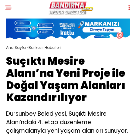
29.5
°
BALIKESIR
GALERİ
VİDEO
YAZARLAR
Ana Sayfa
›
Balıkesir Haberleri
BANDIRMA
WhatsApp
Suçıktı Mesire
BANDIRMASPOR
İhbar Hattı
Alanı’na Yeni Proje ile
BORDO BASKETBOL
Doğal Yaşam Alanları
BALIKESIR
Kazandırılıyor
Facebook
İLÇELER
YAŞAM
Dursunbey Belediyesi, Suçıktı Mesire
Alanı’ndaki 4. etap düzenleme
VEFAT
Instagram
çalışmalarıyla yeni yaşam alanları sunuyor.
EKONOMI