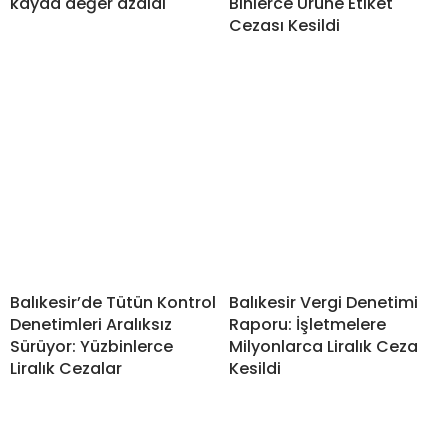
kayda değer azaldı
Binlerce Ürüne Etiket
Cezası Kesildi
Balıkesir’de Tütün Kontrol
Balıkesir Vergi Denetimi
Denetimleri Aralıksız
Raporu: İşletmelere
Sürüyor: Yüzbinlerce
Milyonlarca Liralık Ceza
Liralık Cezalar
Kesildi