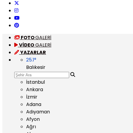
FOTO
GALERİ
VİDEO
GALERİ
YAZARLAR
25.1
°
Balıkesir
İstanbul
Ankara
İzmir
Adana
Adıyaman
Afyon
Ağrı