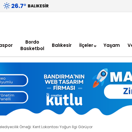
26.7
°
BALIKESIR
Bordo
aspor
Balıkesir
İlçeler
Yaşam
V
Basketbol
lediyecilik Örneği: Kent Lokantası Yoğun İlgi Görüyor