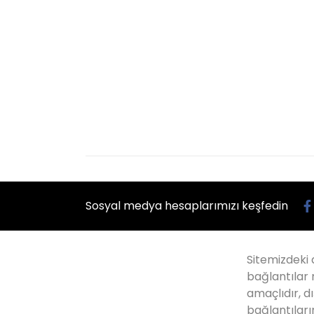
Sosyal medya hesaplarımızı keşfedin
Sitemizdeki 
bağlantılar 
amaçlıdır, dı
bağlantıları