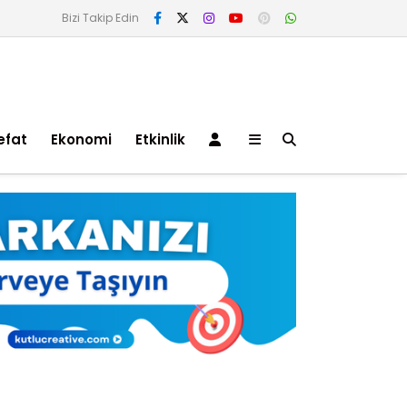
Bizi Takip Edin
efat
Ekonomi
Etkinlik