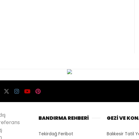
dış
BANDIRMA REHBERİ
GEZİ VE KO
referans
ş
Tekirdağ Feribot
Balıkesir Tatil Y
n