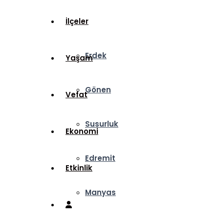
İlçeler
Erdek
Yaşam
Gönen
Vefat
Susurluk
Ekonomi
Edremit
Etkinlik
Manyas