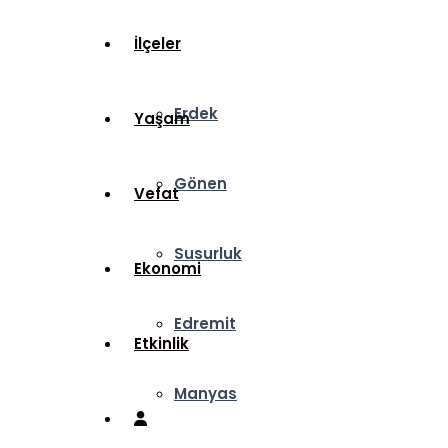
İlçeler
Erdek
Yaşam
Gönen
Vefat
Susurluk
Ekonomi
Edremit
Etkinlik
Manyas