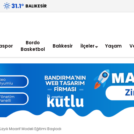
31.1
°
BALIKESIR
Bordo
aspor
Balıkesir
İlçeler
Yaşam
V
Basketbol
üzyılı Maarif Modeli Eğitimi Başladı