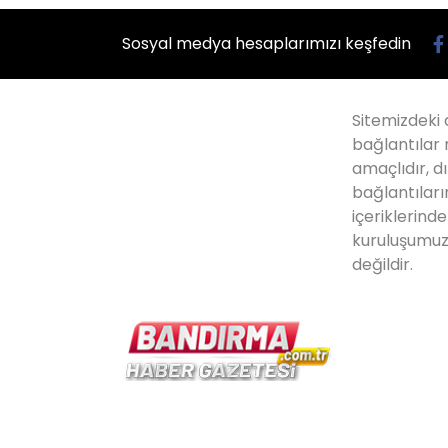
Sosyal medya hesaplarımızı keşfedin
Sitemizdeki 
bağlantılar 
amaçlıdır, dı
bağlantıları
içeriklerind
kuruluşumuz
değildir.