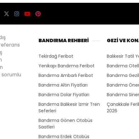
dış
BANDIRMA REHBERİ
GEZİ VE KO
referans
ş
Tekirdağ Feribot
Balıkesir Tatil Y
n
Yenikapı Bandırma Feribot
Bandırma Otell
en
 sorumlu
Bandırma Ambarlı Feribot
Bandırma Gezil
Bandırma Altın Fiyatları
Bandırma Önem
Bandırma Dolar Fiyatları
Bandırma Sine
Bandırma Balıkesir İzmir Tren
Çanakkale Ferib
Seferleri
2026
Bandırma Gönen Otobüs
Saatleri
Bandırma Erdek Otobüs