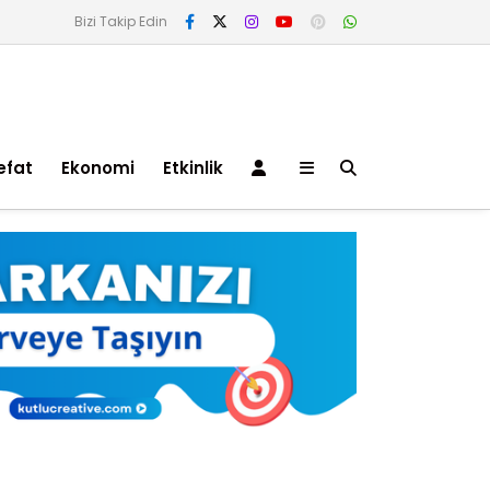
Bizi Takip Edin
efat
Ekonomi
Etkinlik