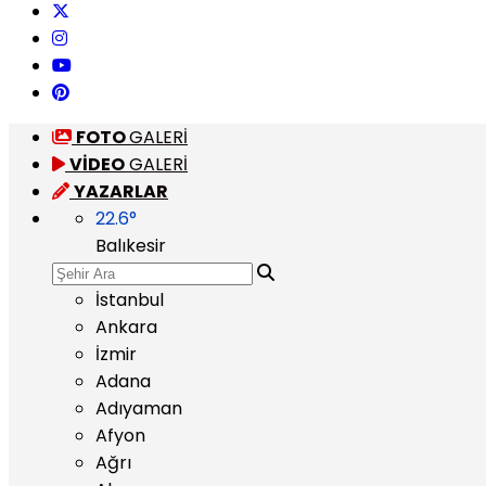
FOTO
GALERİ
VİDEO
GALERİ
YAZARLAR
22.6
°
Balıkesir
İstanbul
Ankara
İzmir
Adana
Adıyaman
Afyon
Ağrı