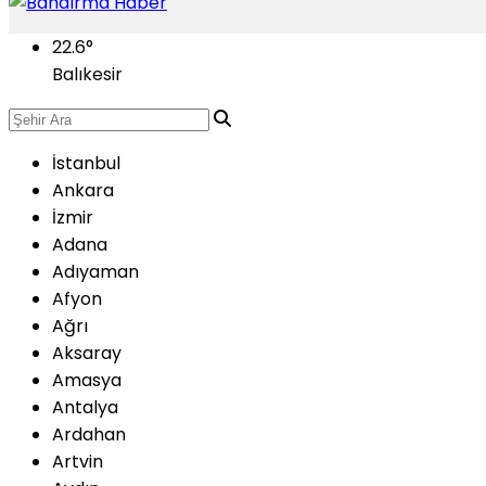
22.6
°
Balıkesir
İstanbul
Ankara
İzmir
Adana
Adıyaman
Afyon
Ağrı
Aksaray
Amasya
Antalya
Ardahan
Artvin