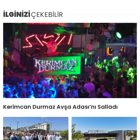
İLGİNİZİ
ÇEKEBİLİR
Kerimcan Durmaz Avşa Adası’nı Salladı