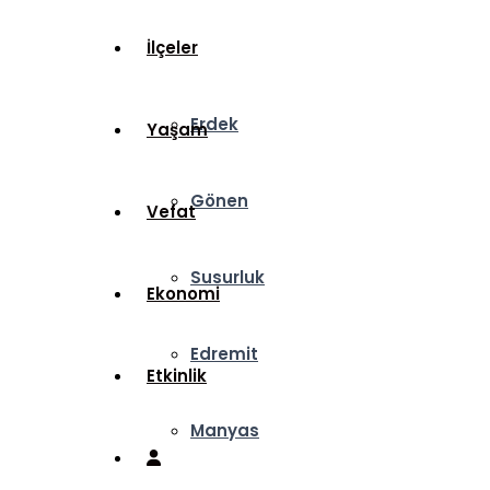
İlçeler
Erdek
Yaşam
Gönen
Vefat
Susurluk
Ekonomi
Edremit
Etkinlik
Manyas