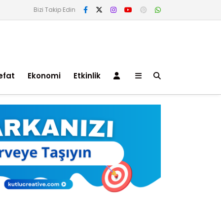
Bizi Takip Edin
efat
Ekonomi
Etkinlik