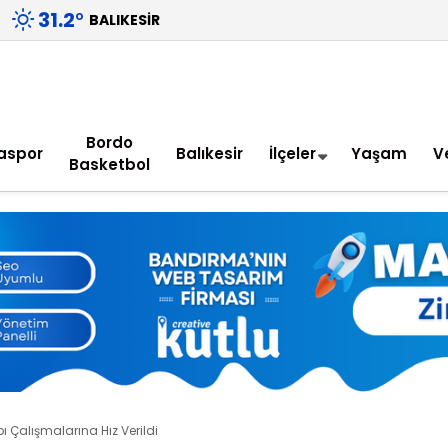
31.2
°
BALIKESIR
Bordo
aspor
Balıkesir
İlçeler
Yaşam
V
Basketbol
pı Çalışmalarına Hız Verildi