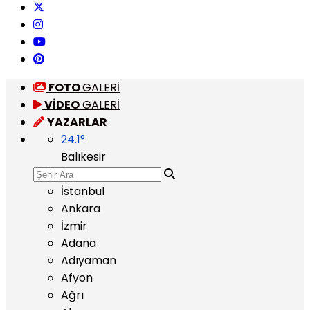
FOTO
GALERİ
VİDEO
GALERİ
YAZARLAR
24.1
°
Balıkesir
İstanbul
Ankara
İzmir
Adana
Adıyaman
Afyon
Ağrı