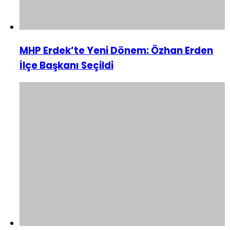
MHP Erdek’te Yeni Dönem: Özhan Erden
İlçe Başkanı Seçildi