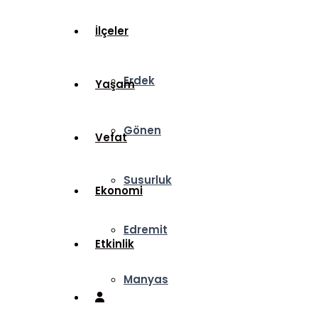
İlçeler
Erdek
Yaşam
Gönen
Vefat
Susurluk
Ekonomi
Edremit
Etkinlik
Manyas