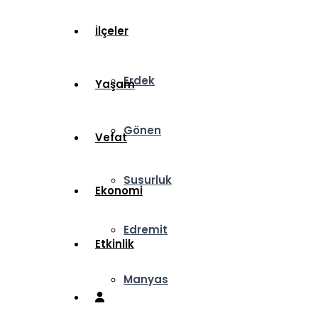
İlçeler
Erdek
Yaşam
Gönen
Vefat
Susurluk
Ekonomi
Edremit
Etkinlik
Manyas