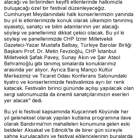
alacağı ve birbirinden keyifli etkinlerinde halkımızla
buluşacağı özel bir festival düzenleyeceğiz.
Cumhuriyet Meydanındaki halk konserlerimizin yanında
bu yıl ki etkinlerimizde konuk olarak ülkemizin tanınmış
siyasetçi, sanatçı ve bilim adamlarının yer alacağı
söyleşi ve panellerimiz dikkat çekici olacak. Bu yıl ki
söyleşi ve panellerimizde CHP İzmir Milletvekili
Gazeteci-Yazar Mustafa Balbay, Türkiye Barolar Birliği
Başkanı Prof. Dr. Metin Fevzioğlu, CHP İstanbul
Milletvekili Şafak Pavey, Sunay Akın ve Şair Ataol
Behramoğlu gibi tanımış simalarda konuklarımız
arasında yer alıyor. Ayrıca Barış Manço Kültür
Merkezimiz ve Ticaret Odası Konferans Salonundaki
tiyatro ve konserlerimizde festivalimize ayrı bir renk
katacak. Festivalin birinci gününde açılışı yapılacak olan
sergi salonumuzda da önemli sanatçılarımızın eserleri
yer alacak” dedi.
Bu yıl ki festival kapsamında Kuşcenneti Köyünde her
yıl geleneksel olarak yapılan kutlama programına ilave
olarak Bandırma’nın mahalleleri konumuna gelen eski
beldeler Aksakal ve Edincik’te de birer gün süreyle
sahne kurulacağını ve festival eğlencelerinin buralarda