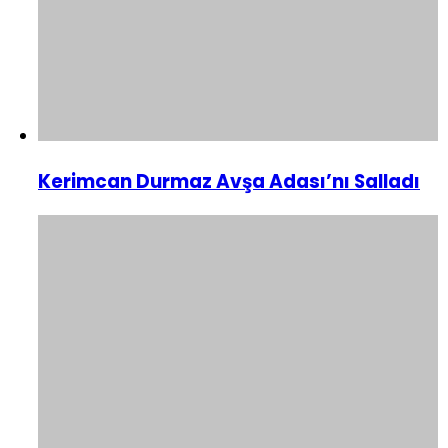
Kerimcan Durmaz Avşa Adası’nı Salladı