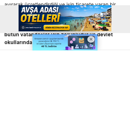
ayırarak ücretlendirdiği ve işin ticarete varan bir
noktaya getirildiği iddialarını sordu.
‘Anayasa madde 42- İlköğretim kız ve erkek
bütün vatandaşlar için zorunludur ve devlet
okullarında parasızdır.’
Avşar, eğitimin anayasal bir hak olduğunu ve devlet
okullarında parasız verildiği ilgili kanun ve
yönetmelikleri hatırlattı. Avşar, “Anayasa madde
42
– ‘
İlköğretim kız ve erkek bütün vatandaşlar için
zorunludur ve Devlet okullarında parasızdır.’ 222
sayılı İlköğretim ve Eğitim Kanunu madde 2
–
‘
İlköğretim, ilköğrenim kurumlarında verilir; öğrenim
çağında bulunan kız ve erkek çocuklar için mecburi,
Devlet okullarında parasızdır’ hükmü içermektedir.”
dedi.