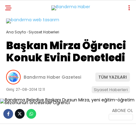
30.1
°
BALIKESIR
Ana Sayfa
›
Siyaset Haberleri
GALERİ
VİDEO
YAZARLAR
Başkan Mirza Öğrenci
BANDIRMA
Konuk Evini Denetledi
WhatsApp
BANDIRMASPOR
İhbar Hattı
BORDO BASKETBOL
Bandırma Haber Gazetesi
TÜM YAZILARI
BALIKESIR
Giriş: 27-08-2014 12:11
Siyaset Haberleri
Facebook
İLÇELER
ABONE OL
YAŞAM
VEFAT
Instagram
EKONOMI