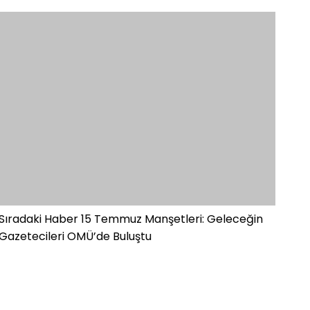
Sıradaki Haber
15 Temmuz Manşetleri: Geleceğin
Gazetecileri OMÜ’de Buluştu