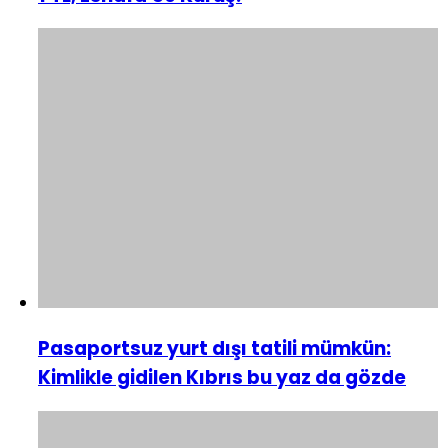
Pasaportsuz yurt dışı tatili mümkün:
Kimlikle gidilen Kıbrıs bu yaz da gözde