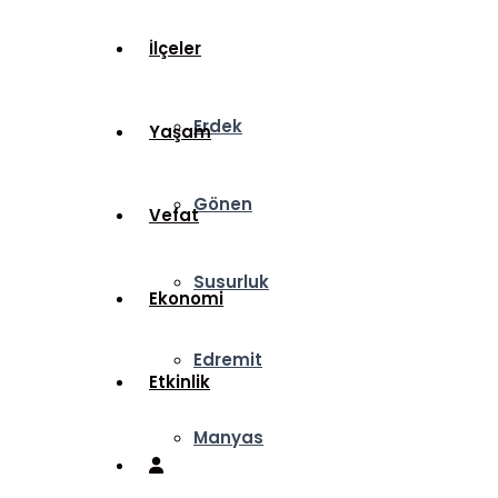
İlçeler
Erdek
Yaşam
Gönen
Vefat
Susurluk
Ekonomi
Edremit
Etkinlik
Manyas