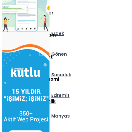
İlçeler
Erdek
Yaşam
Gönen
Vefat
Susurluk
Ekonomi
Edremit
Etkinlik
Manyas