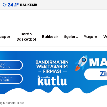
24.1
°
BALIKESIR
Bordo
aspor
Balıkesir
İlçeler
Yaşam
V
Basketbol
iş Makinası Biblo