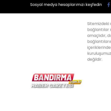
Sosyal medya hesaplarımızı keşfedin
Sitemizdeki 
bağlantılar 
amaçlıdır, dı
bağlantıları
içeriklerind
kuruluşumuz
değildir.