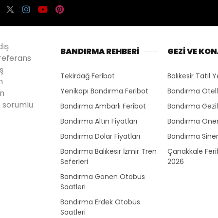
dış
BANDIRMA REHBERİ
GEZİ VE KO
referans
ş
Tekirdağ Feribot
Balıkesir Tatil Y
n
Yenikapı Bandırma Feribot
Bandırma Otell
en
 sorumlu
Bandırma Ambarlı Feribot
Bandırma Gezil
Bandırma Altın Fiyatları
Bandırma Önem
Bandırma Dolar Fiyatları
Bandırma Sine
Bandırma Balıkesir İzmir Tren
Çanakkale Ferib
Seferleri
2026
Bandırma Gönen Otobüs
Saatleri
Bandırma Erdek Otobüs
Saatleri