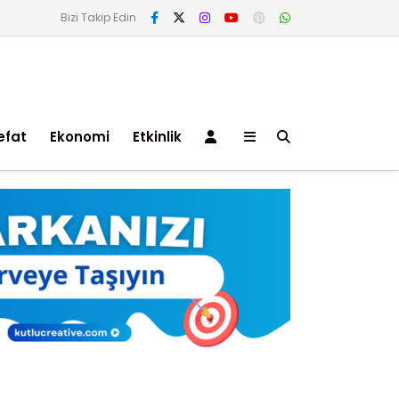
Bizi Takip Edin
efat
Ekonomi
Etkinlik