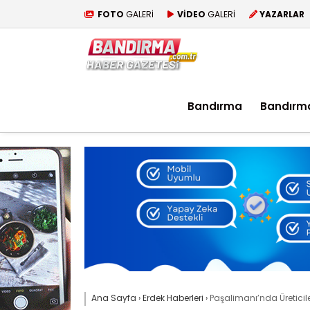
FOTO
GALERİ
VİDEO
GALERİ
YAZARLAR
Bandırma
Bandırm
Ana Sayfa
›
Erdek Haberleri
›
Paşalimanı’nda Üreticil