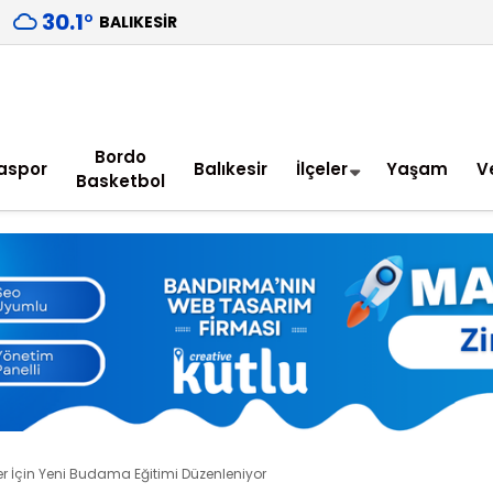
30.1
°
BALIKESIR
Bordo
aspor
Balıkesir
İlçeler
Yaşam
V
Basketbol
er İçin Yeni Budama Eğitimi Düzenleniyor