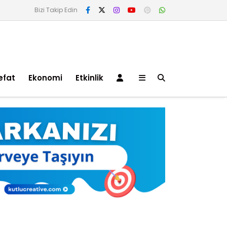
Bizi Takip Edin
efat
Ekonomi
Etkinlik