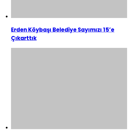
Erden Köybaşı Belediye Sayımızı 15’e
Çıkarttık