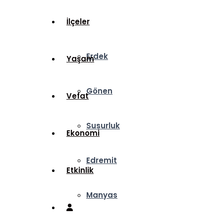
İlçeler
Erdek
Yaşam
Gönen
Vefat
Susurluk
Ekonomi
Edremit
Etkinlik
Manyas