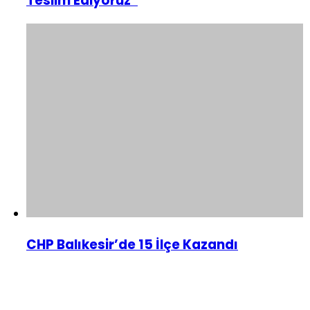
Teslim Ediyoruz”
CHP Balıkesir’de 15 İlçe Kazandı