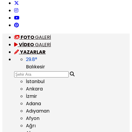
FOTO
GALERİ
VİDEO
GALERİ
YAZARLAR
29.8
°
Balıkesir
İstanbul
Ankara
İzmir
Adana
Adıyaman
Afyon
Ağrı