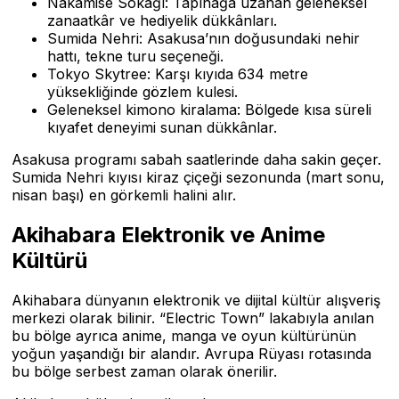
Nakamise Sokağı: Tapınağa uzanan geleneksel
zanaatkâr ve hediyelik dükkânları.
Sumida Nehri: Asakusa’nın doğusundaki nehir
hattı, tekne turu seçeneği.
Tokyo Skytree: Karşı kıyıda 634 metre
yüksekliğinde gözlem kulesi.
Geleneksel kimono kiralama: Bölgede kısa süreli
kıyafet deneyimi sunan dükkânlar.
Asakusa programı sabah saatlerinde daha sakin geçer.
Sumida Nehri kıyısı kiraz çiçeği sezonunda (mart sonu,
nisan başı) en görkemli halini alır.
Akihabara Elektronik ve Anime
Kültürü
Akihabara dünyanın elektronik ve dijital kültür alışveriş
merkezi olarak bilinir. “Electric Town” lakabıyla anılan
bu bölge ayrıca anime, manga ve oyun kültürünün
yoğun yaşandığı bir alandır. Avrupa Rüyası rotasında
bu bölge serbest zaman olarak önerilir.