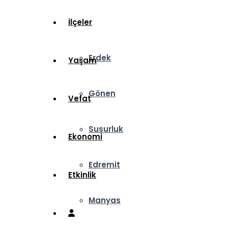
İlçeler
Erdek
Yaşam
Gönen
Vefat
Susurluk
Ekonomi
Edremit
Etkinlik
Manyas