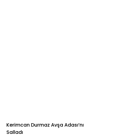
WhatsApp
İhbar Hattı
Facebook
Instagram
Youtube
Pinterest
Kerimcan Durmaz Avşa Adası’nı
Salladı