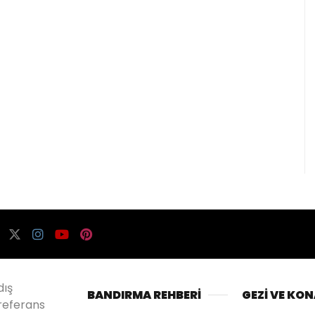
dış
BANDIRMA REHBERİ
GEZİ VE KO
referans