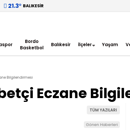
21.3
°
BALIKESIR
Bordo
aspor
Balıkesir
İlçeler
Yaşam
V
Basketbol
ne Bilgilendirmesi
etçi Eczane Bilgil
TÜM YAZILARI
Gönen Haberleri