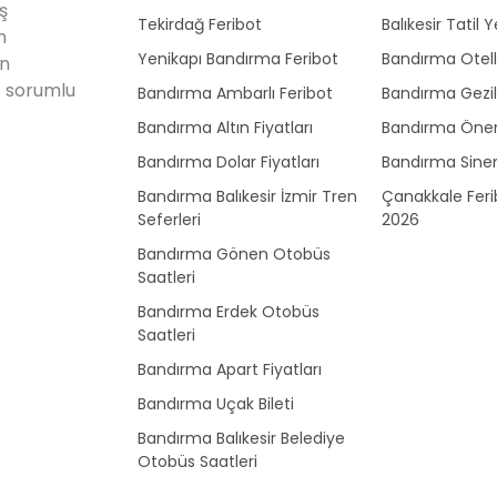
ş
Tekirdağ Feribot
Balıkesir Tatil Y
n
Yenikapı Bandırma Feribot
Bandırma Otell
en
 sorumlu
Bandırma Ambarlı Feribot
Bandırma Gezil
Bandırma Altın Fiyatları
Bandırma Önem
Bandırma Dolar Fiyatları
Bandırma Sine
Bandırma Balıkesir İzmir Tren
Çanakkale Ferib
Seferleri
2026
Bandırma Gönen Otobüs
Saatleri
Bandırma Erdek Otobüs
Saatleri
Bandırma Apart Fiyatları
Bandırma Uçak Bileti
Bandırma Balıkesir Belediye
Otobüs Saatleri