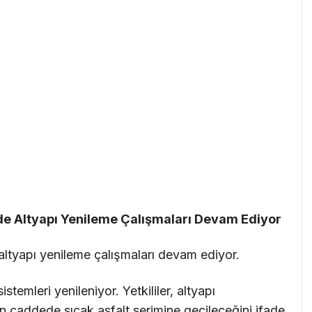
e Altyapı Yenileme Çalışmaları Devam Ediyor
tyapı yenileme çalışmaları devam ediyor.
emleri yenileniyor. Yetkililer, altyapı
 caddede sıcak asfalt serimine geçileceğini ifade