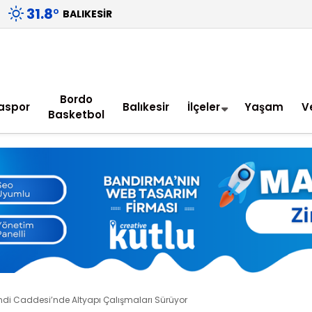
31.8
°
BALIKESIR
Bordo
aspor
Balıkesir
İlçeler
Yaşam
V
Basketbol
di Caddesi’nde Altyapı Çalışmaları Sürüyor