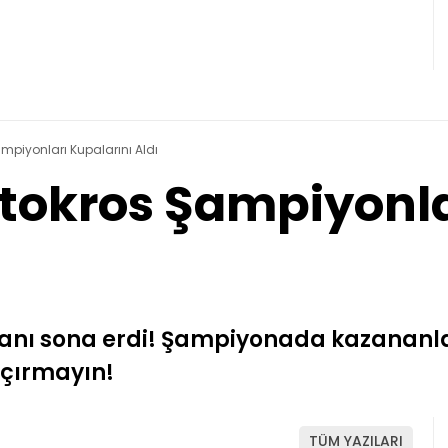
piyonları Kupalarını Aldı
okros Şampiyonla
canı sona erdi! Şampiyonada kazananla
açırmayın!
TÜM YAZILARI