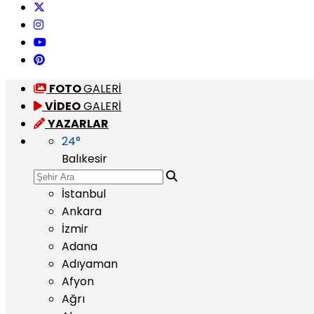
FOTO
GALERİ
VİDEO
GALERİ
YAZARLAR
24
°
Balıkesir
İstanbul
Ankara
İzmir
Adana
Adıyaman
Afyon
Ağrı