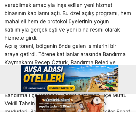
verebilmek amacıyla inşa edilen yeni hizmet
binasının kapılarını açtı. Bu özel açılış programı, hem
mahalleli hem de protokol üyelerinin yoğun
katılımıyla gerçekleşti ve yeni bina resmi olarak
hizmete girdi.
Açılış töreni, bölgenin önde gelen isimlerini bir
araya getirdi. Törene katılanlar arasında Bandırma
Kaymakamı Recep Öztürk, Bandırma Belediye
Başkanı Dursun Mirza, İlçe Emniyet Müdürü Mesut
Demirdaş ve İlçe Jandarma Komutanı Binbaşı Onur
Durna gibi önemli isimler yer aldı. Ayrıca, AK Parti
Bandırma İlçe Başkanı Göksel Karlahan, İlçe Müftü
Vekili Tahsin Güleç, belediyenin ilgili birim
müdürleri, Bandırma Şoförler ve Otomobilciler Esnaf
Odası Başkanı Osman Çapar, çevre mahallelerin
muhtarları ve çok sayıda vatandaş da bu anlamlı