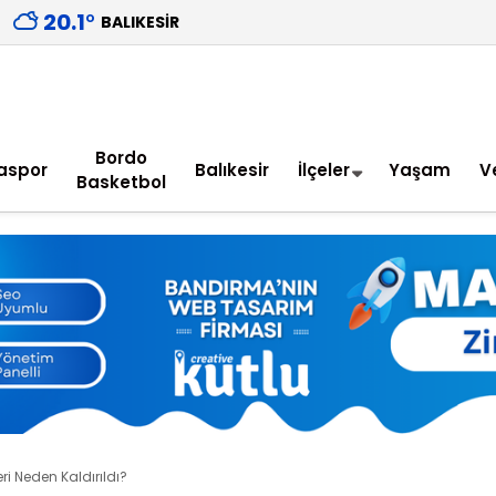
20.1
°
BALIKESIR
Bordo
aspor
Balıkesir
İlçeler
Yaşam
V
Basketbol
eri Neden Kaldırıldı?