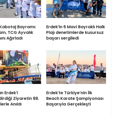
 Kabotaj Bayramı:
Erdek’in 6 Mavi Bayraklı Halk
m, TCG Ayvalık
Plajı denetimlerde kusursuz
nı Ağırladı
başarı sergiledi
n Erdek’i
Erdek’te Türkiye’nin İlk
irdiği Ziyaretin 88.
Beach Karate Şampiyonası
lerle Anıldı
Başarıyla Gerçekleşti