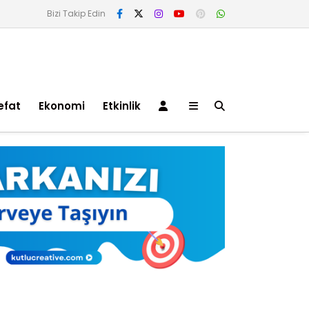
Bizi Takip Edin
efat
Ekonomi
Etkinlik