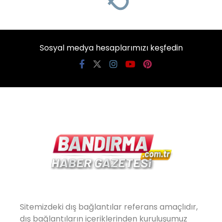
Sosyal medya hesaplarımızı keşfedin
Sitemizdeki dış bağlantılar referans amaçlıdır,
dış bağlantıların içeriklerinden kuruluşumuz