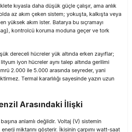
iklete kıyasla daha düşük güçle çalışır, ama anlık
 yolda az akım çeken sistem; yokuşta, kalkışta veya
en yüksek akım ister. Batarya bu sıçramayı
 sag), kontrolcü koruma moduna geçer ve tork
şük dereceli hücreler yük altında erken zayıflar;
tyum iyon hücreler aynı talep altında gerilimi
ömrü 2.000 ile 5.000 arasında seyreder, yani
ktirmez. Termal kararlılığı sayesinde yazın uzun
nzil Arasındaki İlişki
 başına anlamlı değildir. Voltaj (V) sistemin
erji miktarını gösterir. İkisinin çarpımı watt-saat