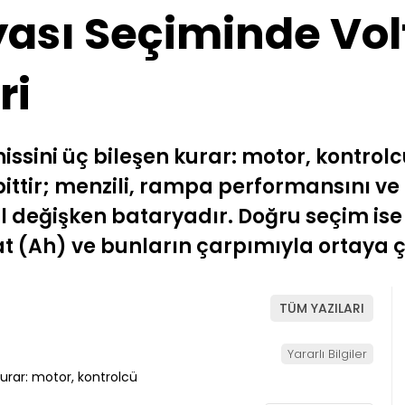
yası Seçiminde Vol
ri
ş hissini üç bileşen kurar: motor, kontrol
ttir; menzili, rampa performansını ve
l değişken bataryadır. Doğru seçim ise
at (Ah) ve bunların çarpımıyla ortaya 
TÜM YAZILARI
Yararlı Bilgiler