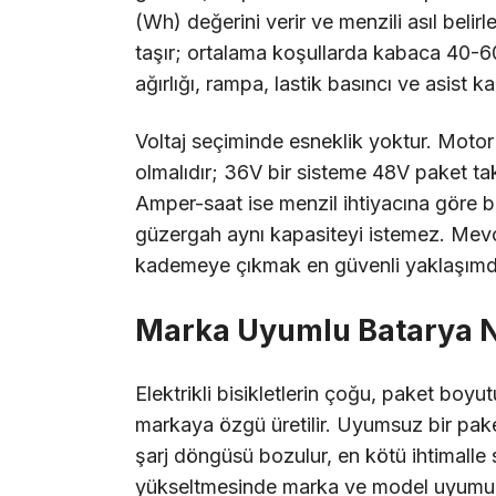
(Wh) değerini verir ve menzili asıl beli
taşır; ortalama koşullarda kabaca 40-60
ağırlığı, rampa, lastik basıncı ve asist 
Voltaj seçiminde esneklik yoktur. Motor
olmalıdır; 36V bir sisteme 48V paket tak
Amper-saat ise menzil ihtiyacına göre bel
güzergah aynı kapasiteyi istemez. Mevc
kademeye çıkmak en güvenli yaklaşımdı
Marka Uyumlu Batarya N
Elektrikli bisikletlerin çoğu, paket boyu
markaya özgü üretilir. Uyumsuz bir paket 
şarj döngüsü bozulur, en kötü ihtimalle
yükseltmesinde marka ve model uyumu bu