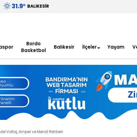
31.9
°
BALIKESIR
Bordo
aspor
Balıkesir
İlçeler
Yaşam
V
Basketbol
de Voltaj, Amper ve Menzil Rehberi