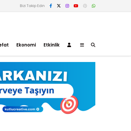
Bizi Takip Edin
efat
Ekonomi
Etkinlik