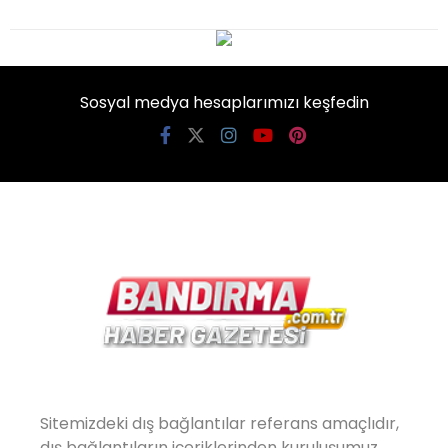
Sosyal medya hesaplarımızı keşfedin
Sitemizdeki dış bağlantılar referans amaçlıdır,
dış bağlantıların içeriklerinden kuruluşumuz