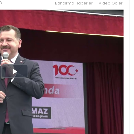
8
Bandırma Haberleri
Video Galeri
Play
Video