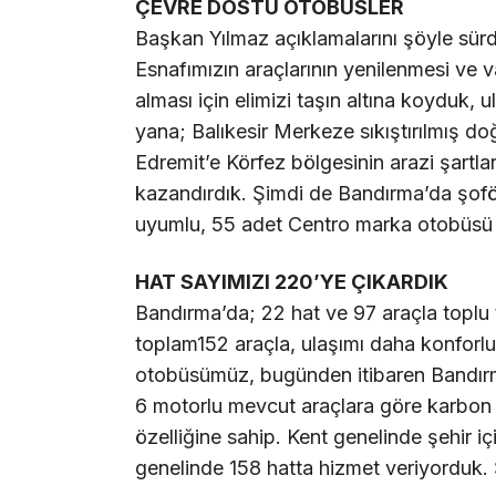
ÇEVRE DOSTU OTOBÜSLER
Başkan Yılmaz açıklamalarını şöyle sür
Esnafımızın araçlarının yenilenmesi ve 
alması için elimizi taşın altına koyduk,
yana; Balıkesir Merkeze sıkıştırılmış d
Edremit’e Körfez bölgesinin arazi şart
kazandırdık. Şimdi de Bandırma’da şoför 
uyumlu, 55 adet Centro marka otobüsü 
HAT SAYIMIZI 220’YE ÇIKARDIK
Bandırma’da; 22 hat ve 97 araçla toplu t
toplam152 araçla, ulaşımı daha konforlu
otobüsümüz, bugünden itibaren Bandırm
6 motorlu mevcut araçlara göre karbon 
özelliğine sahip. Kent genelinde şehir iç
genelinde 158 hatta hizmet veriyorduk. 