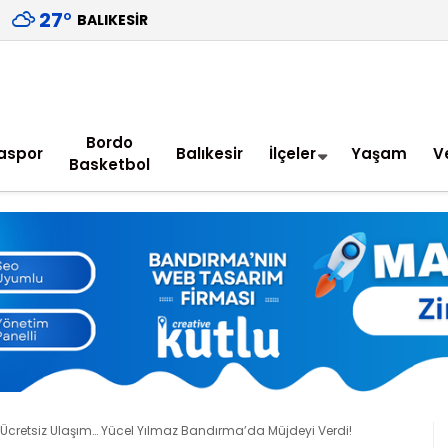
27
°
BALIKESIR
Bordo
aspor
Balıkesir
İlçeler
Yaşam
V
Basketbol
Ücretsiz Ulaşım… Yücel Yılmaz Bandırma’da Müjdeyi Verdi!