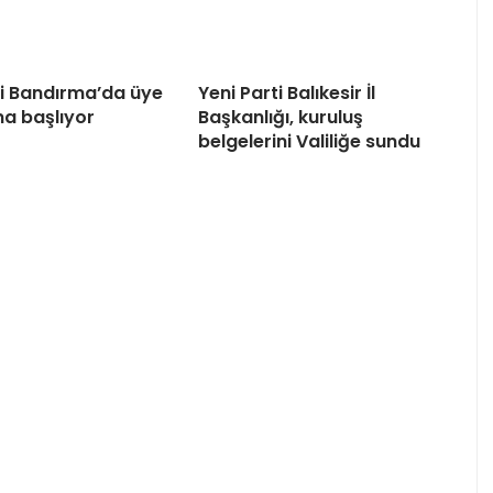
ti Bandırma’da üye
Yeni Parti Balıkesir İl
na başlıyor
Başkanlığı, kuruluş
belgelerini Valiliğe sundu