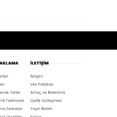
NAKLAMA
İLETİŞİM
erleri
İletişim
eri
Veri Politikası
ecek Yerler
Amaç ve İlkelerimiz
li Telefonlar
Üyelik Sözleşmesi
ma Seansları
Yayın İlkeleri
ot Ücretleri
Künye