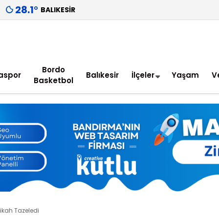
28.1
°
BALIKESIR
Bordo
aspor
Balıkesir
İlçeler
Yaşam
V
Basketbol
Nikah Tazeledi