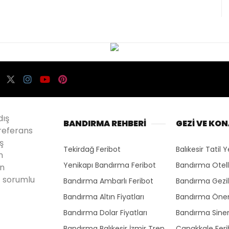
dış
BANDIRMA REHBERİ
GEZİ VE KO
referans
ş
Tekirdağ Feribot
Balıkesir Tatil Y
n
Yenikapı Bandırma Feribot
Bandırma Otell
en
 sorumlu
Bandırma Ambarlı Feribot
Bandırma Gezil
Bandırma Altın Fiyatları
Bandırma Önem
Bandırma Dolar Fiyatları
Bandırma Sine
Bandırma Balıkesir İzmir Tren
Çanakkale Ferib