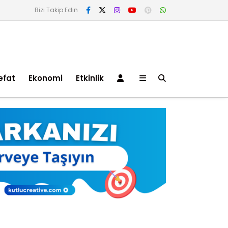
Bizi Takip Edin
efat
Ekonomi
Etkinlik