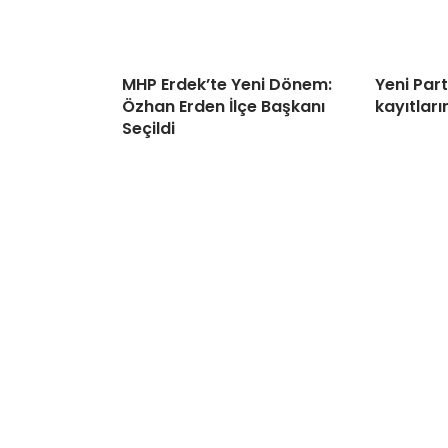
MHP Erdek’te Yeni Dönem:
Yeni Par
Özhan Erden İlçe Başkanı
kayıtları
Seçildi