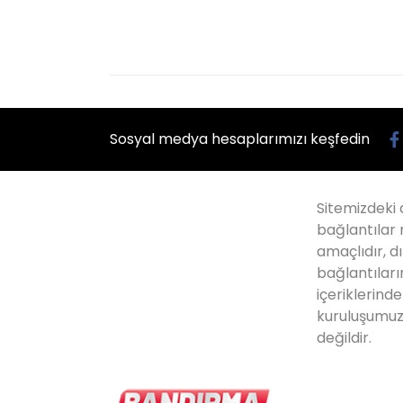
Sosyal medya hesaplarımızı keşfedin
Sitemizdeki 
bağlantılar 
amaçlıdır, dı
bağlantıları
içeriklerind
kuruluşumuz
değildir.