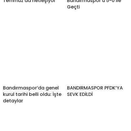
Temmuz’da netleşiyor
Bandırmaspor’u 5-0 ile
Geçti
Bandırmaspor’da genel
BANDIRMASPOR PFDK’YA
kurul tarihi belli oldu: İşte
SEVK EDİLDİ
detaylar