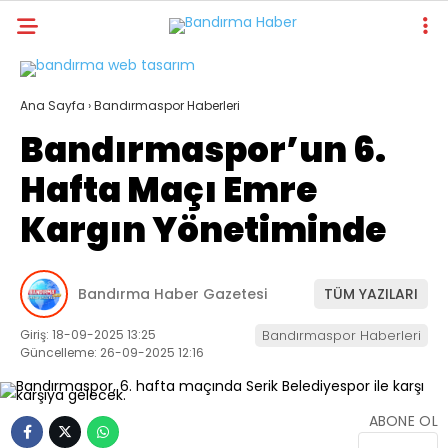
28.8
°
BALIKESIR
Ana Sayfa
›
Bandırmaspor Haberleri
GALERİ
VİDEO
YAZARLAR
Bandırmaspor’un 6.
BANDIRMA
Hafta Maçı Emre
WhatsApp
BANDIRMASPOR
İhbar Hattı
Kargın Yönetiminde
BORDO BASKETBOL
BALIKESIR
Bandırma Haber Gazetesi
TÜM YAZILARI
Facebook
İLÇELER
Giriş: 18-09-2025 13:25
Bandırmaspor Haberleri
Güncelleme: 26-09-2025 12:16
YAŞAM
VEFAT
ABONE OL
Instagram
EKONOMI