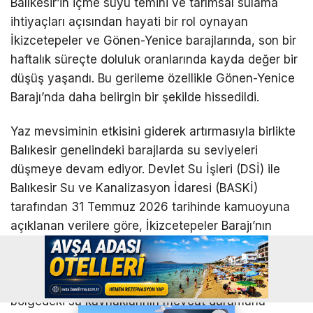
Balıkesir’in içme suyu temini ve tarımsal sulama
ihtiyaçları açısından hayati bir rol oynayan
İkizcetepeler ve Gönen-Yenice barajlarında, son bir
haftalık süreçte doluluk oranlarında kayda değer bir
düşüş yaşandı. Bu gerileme özellikle Gönen-Yenice
Barajı’nda daha belirgin bir şekilde hissedildi.
Yaz mevsiminin etkisini giderek artırmasıyla birlikte
Balıkesir genelindeki barajlarda su seviyeleri
düşmeye devam ediyor. Devlet Su İşleri (DSİ) ile
Balıkesir Su ve Kanalizasyon İdaresi (BASKİ)
tarafından 31 Temmuz 2026 tarihinde kamuoyuna
açıklanan verilere göre, İkizcetepeler Barajı’nın
kullanılabilir (aktif) doluluk oranı %68,20 olarak
ölçülürken, Gönen-Yenice Barajı’nın aktif doluluk
oranı ise %57,36 seviyesinde kaydedildi. Bu oranlar,
bölgedeki su kaynaklarının mevcut durumunu