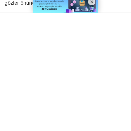
gözler önüne seriyor.
Bu güncel rakamları, 24 Temmuz 2026 tarihinde
yayımlanan önceki verilerle karşılaştırdığımızda
önemli farklılıklar ortaya çıkıyor. Bir hafta önce
İkizcetepeler Barajı’nın aktif doluluk oranı %69,88
iken, Gönen-Yenice Barajı’nda bu oran %63,43
seviyesindeydi. Dolayısıyla, son yedi günlük
periyotta İkizcetepeler Barajı’nda 1,68 puanlık,
Gönen-Yenice Barajı’nda ise tam 6,07 puanlık bir
düşüş yaşandığı net bir şekilde görülüyor. Özellikle
Gönen-Yenice’deki bu hızlı düşüş, endişe verici
boyutlara ulaştığını gösteriyor.
Gönen-Yenice Barajı’ndaki bu ciddi gerilemenin
arkasında birçok etkenin bulunduğu belirtiliyor.
Bölgede süregelen aşırı yüksek hava sıcaklıkları ve