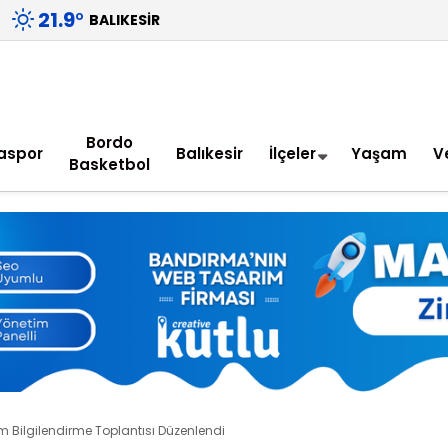
21.9
°
BALIKESIR
Bordo
aspor
Balıkesir
İlçeler
Yaşam
V
Basketbol
 Bilgilendirme Toplantısı Düzenlendi