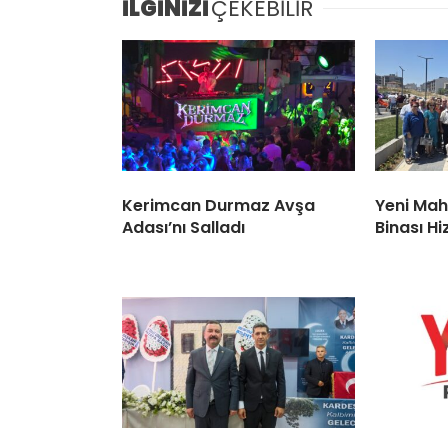
İLGİNİZİ
ÇEKEBİLİR
Kerimcan Durmaz Avşa
Yeni Mah
Adası’nı Salladı
Binası H