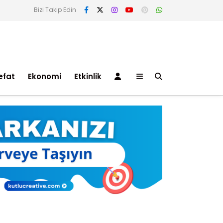
Bizi Takip Edin
efat
Ekonomi
Etkinlik