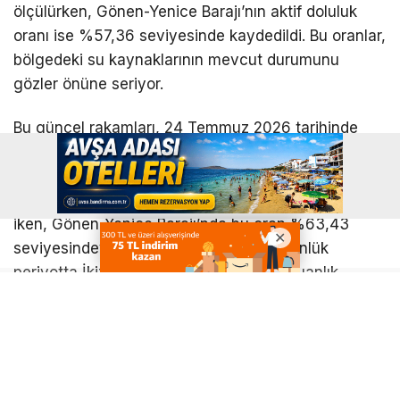
ölçülürken, Gönen-Yenice Barajı’nın aktif doluluk
oranı ise %57,36 seviyesinde kaydedildi. Bu oranlar,
bölgedeki su kaynaklarının mevcut durumunu
gözler önüne seriyor.
Bu güncel rakamları, 24 Temmuz 2026 tarihinde
yayımlanan önceki verilerle karşılaştırdığımızda
önemli farklılıklar ortaya çıkıyor. Bir hafta önce
İkizcetepeler Barajı’nın aktif doluluk oranı %69,88
iken, Gönen-Yenice Barajı’nda bu oran %63,43
seviyesindeydi. Dolayısıyla, son yedi günlük
periyotta İkizcetepeler Barajı’nda 1,68 puanlık,
Gönen-Yenice Barajı’nda ise tam 6,07 puanlık bir
düşüş yaşandığı net bir şekilde görülüyor. Özellikle
Gönen-Yenice’deki bu hızlı düşüş, endişe verici
boyutlara ulaştığını gösteriyor.