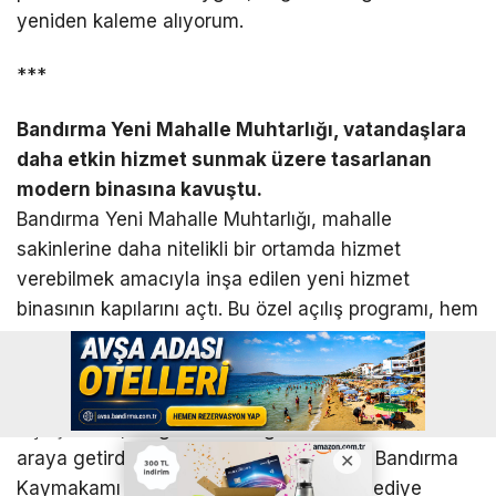
yeniden kaleme alıyorum.
***
Bandırma Yeni Mahalle Muhtarlığı, vatandaşlara
daha etkin hizmet sunmak üzere tasarlanan
modern binasına kavuştu.
Bandırma Yeni Mahalle Muhtarlığı, mahalle
sakinlerine daha nitelikli bir ortamda hizmet
verebilmek amacıyla inşa edilen yeni hizmet
binasının kapılarını açtı. Bu özel açılış programı, hem
mahalleli hem de protokol üyelerinin yoğun
katılımıyla gerçekleşti ve yeni bina resmi olarak
hizmete girdi.
Açılış töreni, bölgenin önde gelen isimlerini bir
araya getirdi. Törene katılanlar arasında Bandırma
Kaymakamı Recep Öztürk, Bandırma Belediye