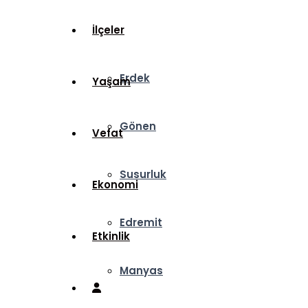
İlçeler
Erdek
Yaşam
Gönen
Vefat
Susurluk
Ekonomi
Edremit
Etkinlik
Manyas