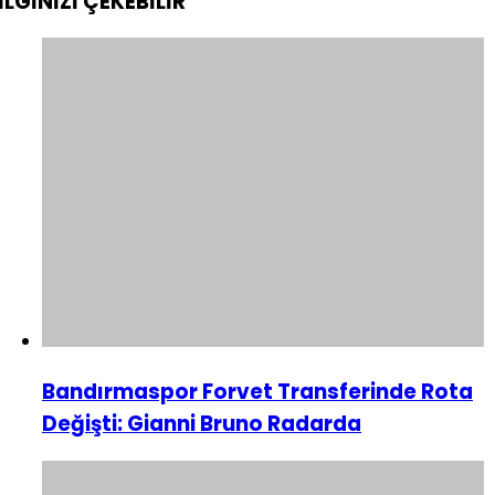
İLGİNİZİ
ÇEKEBİLİR
Bandırmaspor Forvet Transferinde Rota
Değişti: Gianni Bruno Radarda