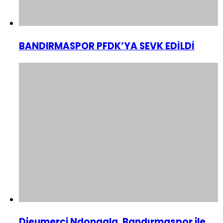
BANDIRMASPOR PFDK’YA SEVK EDİLDİ
Dieumerci Ndongala, Bandırmaspor ile