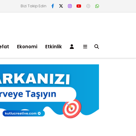
Bizi Takip Edin
efat
Ekonomi
Etkinlik