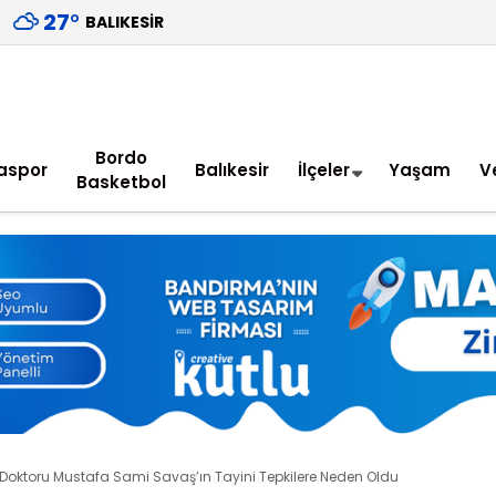
27
°
BALIKESIR
Bordo
aspor
Balıkesir
İlçeler
Yaşam
V
Basketbol
en Doktoru Mustafa Sami Savaş’ın Tayini Tepkilere Neden Oldu