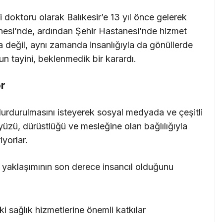
di doktoru olarak Balıkesir’e 13 yıl önce gelerek
esi’nde, ardından Şehir Hastanesi’nde hizmet
 değil, aynı zamanda insanlığıyla da gönüllerde
run tayini, beklenmedik bir karardı.
er
n durdurulmasını isteyerek sosyal medyada ve çeşitli
 yüzü, dürüstlüğü ve mesleğine olan bağlılığıyla
iyorlar.
e yaklaşımının son derece insancıl olduğunu
ki sağlık hizmetlerine önemli katkılar