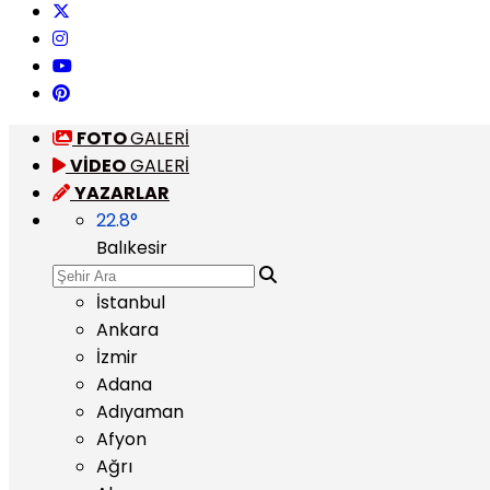
FOTO
GALERİ
VİDEO
GALERİ
YAZARLAR
22.8
°
Balıkesir
İstanbul
Ankara
İzmir
Adana
Adıyaman
Afyon
Ağrı