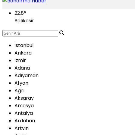
22.8
°
Balıkesir
İstanbul
Ankara
İzmir
Adana
Adıyaman
Afyon
Ağrı
Aksaray
Amasya
Antalya
Ardahan
Artvin