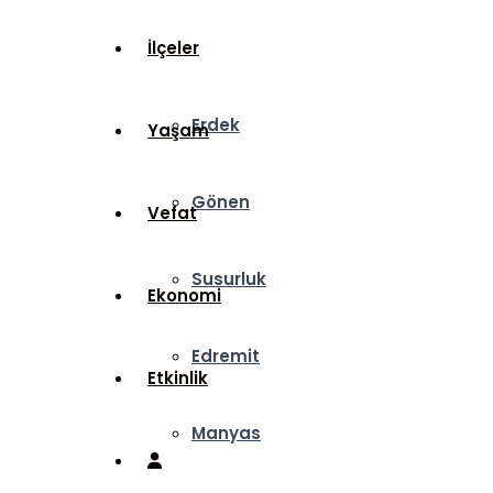
İlçeler
Erdek
Yaşam
Gönen
Vefat
Susurluk
Ekonomi
Edremit
Etkinlik
Manyas