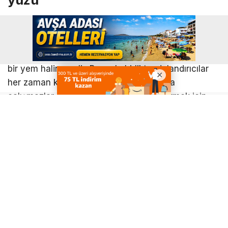
Modern arkadaşlık uygulamaları, her türden
dolandırıcıların en sevdiği mekanlardır. Mükemmel
bir profil, ruh ikizini arayanların hevesle “yutulduğu”
bir yem haline gelir. Bununla birlikte, dolandırıcılar
her zaman kullanıcıları hemen aldatmaya
çalışmazlar; örneğin, bir hesabı ele geçirmek için
bağlantı göndererek. Kademeli olarak hareket
ederler ve kişinin güvenini kazanmaya çalışırlar. Ve
ancak sempati veya duygusal bağ kurmayı
başardıktan sonra maddi yardım talepleri ortaya
çıkar. Başarılı ve zengin bir iş adamı gibi davranan
Tinder Dolandırıcısı’nın çok konuşulan hikayesini
hatırlayın. Kadınları kendisine aşık etti ve sonra
onların paralarını tatil köylerinde tatil yapmak,
seyahat etmek ve hiçbir şeyden ödün vermeden