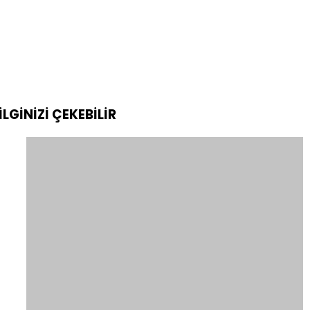
İLGİNİZİ
ÇEKEBİLİR