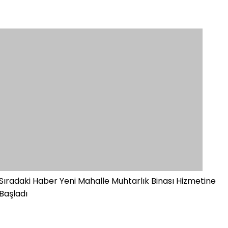
Sıradaki Haber
Yeni Mahalle Muhtarlık Binası Hizmetine
Başladı