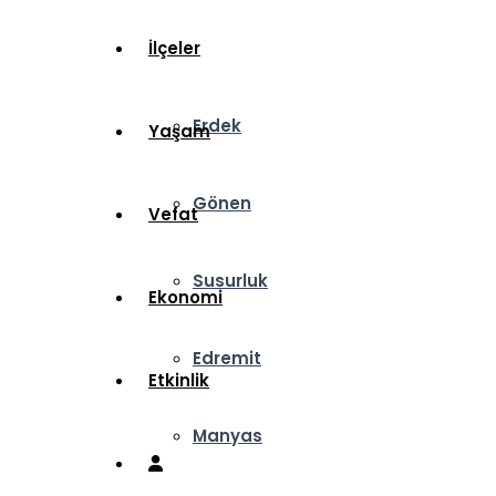
İlçeler
Erdek
Yaşam
Gönen
Vefat
Susurluk
Ekonomi
Edremit
Etkinlik
Manyas