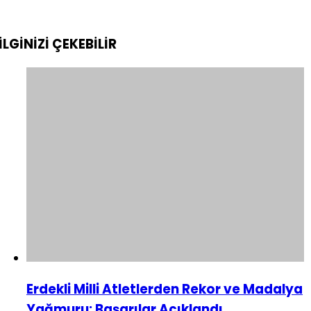
İLGİNİZİ
ÇEKEBİLİR
Erdekli Milli Atletlerden Rekor ve Madalya
Yağmuru: Başarılar Açıklandı