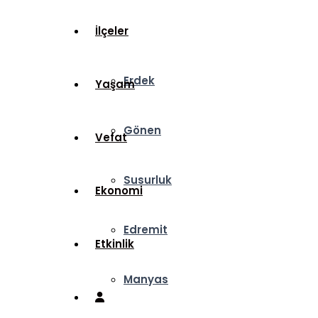
İlçeler
Erdek
Yaşam
Gönen
Vefat
Susurluk
Ekonomi
Edremit
Etkinlik
Manyas