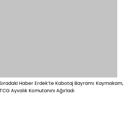
Sıradaki Haber
Erdek’te Kabotaj Bayramı: Kaymakam,
TCG Ayvalık Komutanını Ağırladı