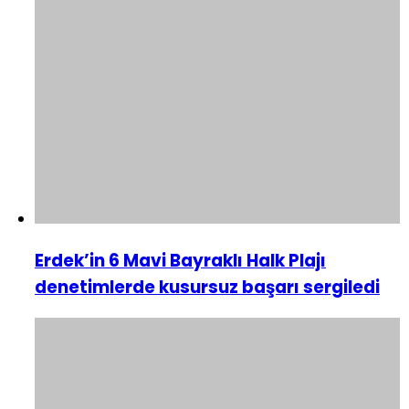
Erdek’in 6 Mavi Bayraklı Halk Plajı
denetimlerde kusursuz başarı sergiledi