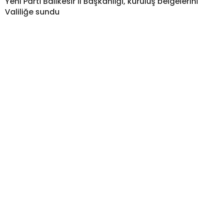
Yeni Parti Balıkesir İl Başkanlığı, kuruluş belgelerini
Valiliğe sundu