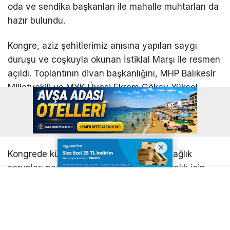
oda ve sendika başkanları ile mahalle muhtarları da
hazır bulundu.
Kongre, aziz şehitlerimiz anısına yapılan saygı
duruşu ve coşkuyla okunan İstiklal Marşı ile resmen
açıldı. Toplantının divan başkanlığını, MHP Balıkesir
Milletvekili ve MYK Üyesi Ekrem Gökay Yüksel
üstlendi. Gündem maddeleri arasında yer alan
faaliyet ve mali raporlar, katılımcıların oy birliğiyle
kabul edilerek ibra edildi.
Kongrede kürsüye çıkan Bekir Bozkurt, sağlık
sorunları nedeniyle yeni dönemde başkanlık için
aday olmayacağını net bir dille ifade ederek duygu
dolu bir konuşma yaptı:
“Sekiz yıla yakın bir süredir, büyük bir şevk, onur ve