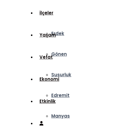
İlçeler
Erdek
Yaşam
Gönen
Vefat
Susurluk
Ekonomi
Edremit
Etkinlik
Manyas